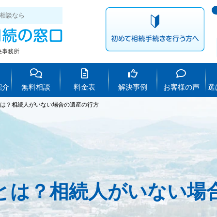
相談なら
央事務所
紹介
無料相談
料金表
解決事例
お客様の声
選
は？相続人がいない場合の遺産の行方
とは？相続人がいない場