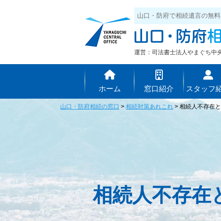
山口・防府で相続遺言の無料
運営：司法書士法人やまぐち中
ホーム
窓口紹介
スタッフ
山口・防府相続の窓口
>
相続対策あれこれ
>
相続人不存在と
相続人不存在