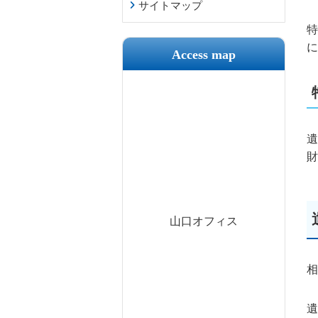
サイトマップ
特
に
Access map
遺
財
山口オフィス
相
遺