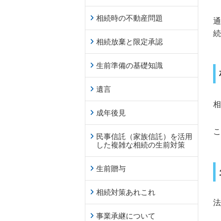
相続時の不動産問題
通
続
相続放棄と限定承認
生前準備の基礎知識
遺言
相
成年後見
こ
民事信託（家族信託）を活用
した複雑な相続の生前対策
生前贈与
相続対策あれこれ
法
事業承継について