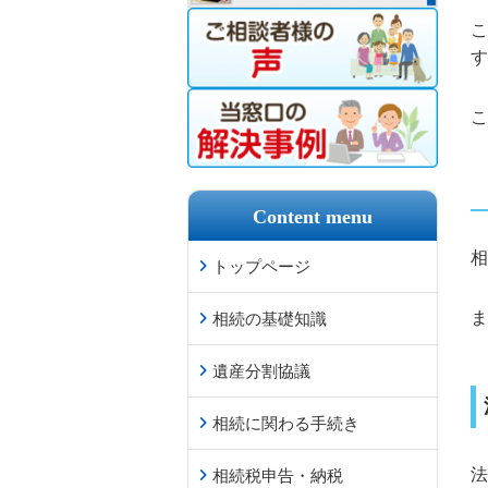
こ
す
こ
Content menu
相
トップページ
ま
相続の基礎知識
遺産分割協議
相続に関わる手続き
法
相続税申告・納税