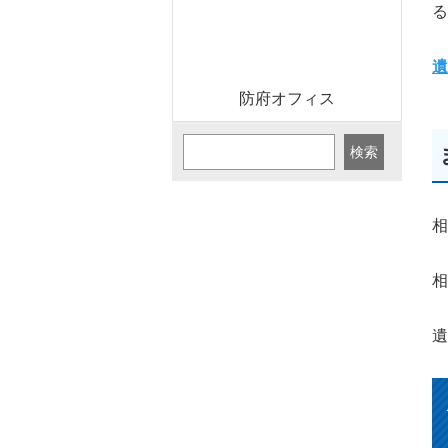
る
遺
防府オフィス
検索
相
相
遺