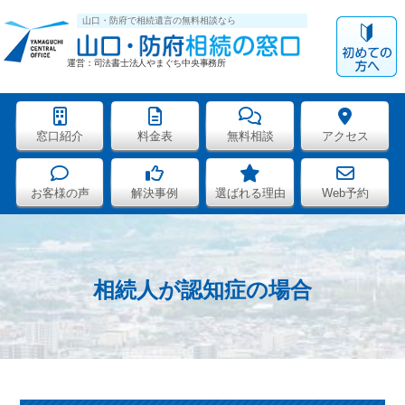
山口・防府で相続遺言の無料相談なら
運営：司法書士法人やまぐち中央事務所
窓口紹介
料金表
無料相談
アクセス
山口・防府相続の窓口
>
おまかせプラン（遺産整理業務）
>
相続人が認知症の場合
お客様の声
解決事例
選ばれる理由
Web予約
相続人が認知症の場合