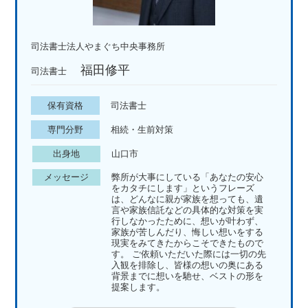
司法書士法人やまぐち中央事務所
福田修平
司法書士
保有資格
司法書士
専門分野
相続・生前対策
出身地
山口市
メッセージ
弊所が大事にしている「あなたの安心
をカタチにします」というフレーズ
は、どんなに親が家族を想っても、遺
言や家族信託などの具体的な対策を実
行しなかったために、想いが叶わず、
家族が苦しんだり、悔しい想いをする
現実をみてきたからこそできたもので
す。 ご依頼いただいた際には一切の先
入観を排除し、皆様の想いの奥にある
背景までに想いを馳せ、ベストの形を
提案します。